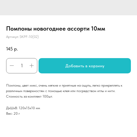
Помпоны новогоднее ассорти 10мм
Артикул:
SKPF-10(02)
145
р.
Добавить в корзину
Помпоны, цвет микс, очень мягкие и приятные на ощупь, легко прикреплять к
различным поверхностям с помощью клея или посредством иглы и нити.
Стоимость за комплект 100шт.
ДxШxВ: 120x15x10 мм
Вес: 20 г