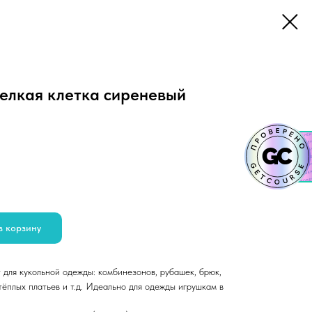
мелкая клетка сиреневый
в корзину
 для кукольной одежды: комбинезонов, рубашек, брюк,
 тёплых платьев и т.д. Идеально для одежды игрушкам в