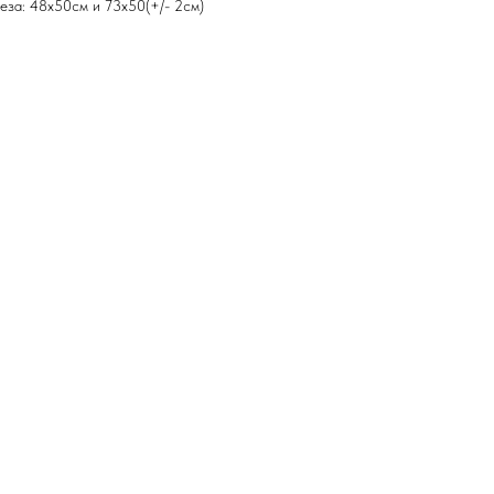
еза: 48х50см и 73х50(+/- 2см)