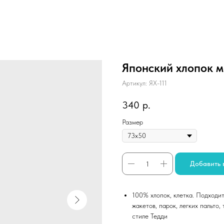
Японский хлопок 
Артикул:
ЯХ-111
340
р.
Размер
Добавить 
100% хлопок, клетка. Подходит
жакетов, парок, легких пальто,
стиле Тедди