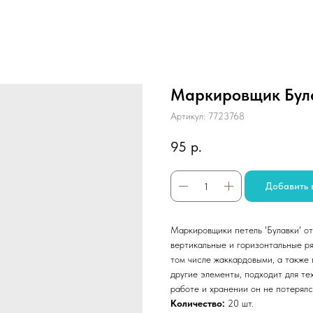
Маркировщик Була
Артикул:
7723768
95
р.
Добавить 
Маркировщики петель 'Булавки' о
вертикальные и горизонтальные р
том числе жаккардовыми, а также 
другие элементы, подходит для те
работе и хранении он не потерялс
Количество:
20 шт.