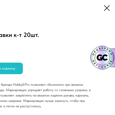
вки к-т 20шт.
в корзину
т бренда Hobby&Pro позволяют обозначать при вязании
яды. Маркировщик упрощает работу со сложными узорами, в
позволяет закреплять на вязаном изделии рукава, карманы,
хники макраме. Маркировщик лучше замкнуть, чтобы при
я, а петли не распустились.