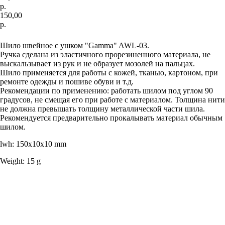
р.
150,00
р.
Добавить в корзину
Шило швейное с ушком "Gamma" AWL-03.
Ручка сделана из эластичного прорезиненного материала, не
выскальзывает из рук и не образует мозолей на пальцах.
Шило применяется для работы с кожей, тканью, картоном, при
ремонте одежды и пошиве обуви и т.д.
Рекомендации по применению: работать шилом под углом 90
градусов, не смещая его при работе с материалом. Толщина нити
не должна превышать толщину металлической части шила.
Рекомендуется предварительно прокалывать материал обычным
шилом.
lwh: 150x10x10 mm
Weight: 15 g