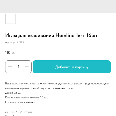
Иглы для вышивания Hemline 1к-т 16шт.
Артикул:
200.7
110
р.
Добавить в корзину
Вышивальные иглы с острым кончиком и удлиненным ушком предназначены для
вышивания мулине, тонкой шерстью в технике гладь.
Длина 38мм
Количество игл в упаковке: 16 шт.
Стоимость за упаковку
ДxШxВ: 50x50x5 мм