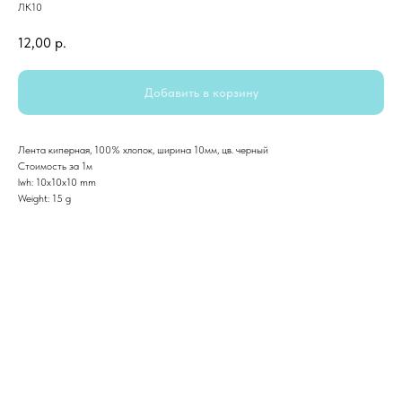
ЛК10
12,00
р.
Добавить в корзину
Лента киперная, 100% хлопок, ширина 10мм, цв. черный
Стоимость за 1м
lwh: 10x10x10 mm
Weight: 15 g