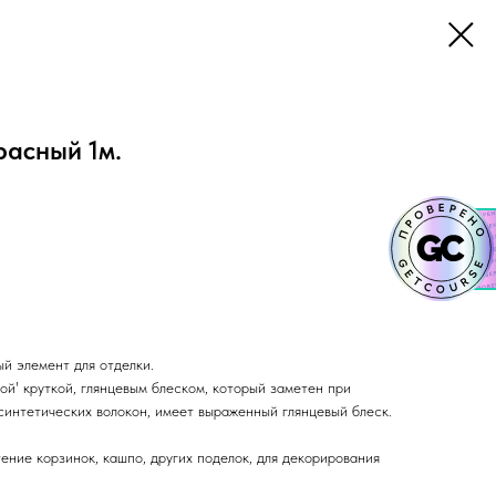
расный 1м.
й элемент для отделки.
й' круткой, глянцевым блеском, который заметен при
синтетических волокон, имеет выраженный глянцевый блеск.
тение корзинок, кашпо, других поделок, для декорирования