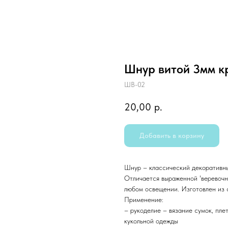
Шнур витой 3мм к
ШВ-02
20,00
р.
Добавить в корзину
Шнур – классический декоративны
Отличается выраженной 'веревочно
любом освещении. Изготовлен из 
Применение:
– рукоделие – вязание сумок, пле
кукольной одежды