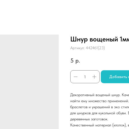
Шнур вощеный 1мм
Артикул:
442461(23)
5
р.
Добавить 
Декоративный вощеный шнур. Каче
найти ему множество применений.
браслетов и украшений в эко стил
для шнурков для кукольной обуви.
деревянных заготовок.
Качественный материал (хлопок), 