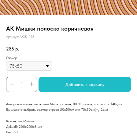
АК Мишки полоска коричневая
Артикул:
АКЖ-013
285
р.
Размер
Добавить в корзину
Авторская коллекция тканей Мишка, сатин, 100% хлопок, плотность: 140г/м2,
Вы можете выбрать размер отреза 50х50см или 75х50см(+/-2см)
Коллекция: Мишки
ДxШxВ: 200x200x8 мм
Вес: 68 г