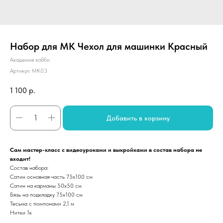
Набор для МК Чехол для машинки Красный
Академия хобби
Артикул:
МК03
1 100
р.
Добавить в корзину
Сам мастер-класс с видеоуроками и выкройками в состав набора не
входит!
Состав набора:
Сатин основная часть 75х100 см
Сатин на карманы 50х50 см
Бязь на подкладку 75х100 см
Тесьма с помпонами 2,1 м
Нитки 1к