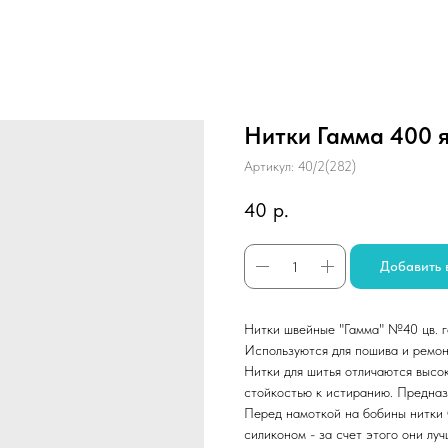
Нитки Гамма 400
Артикул:
40/2(282)
40
р.
Добавить 
Нитки швейные "Гамма" №40 цв. г
Используются для пошива и ремон
Нитки для шитья отличаются высо
стойкостью к истиранию. Предназн
Перед намоткой на бобины нитки
силиконом - за счет этого они луч