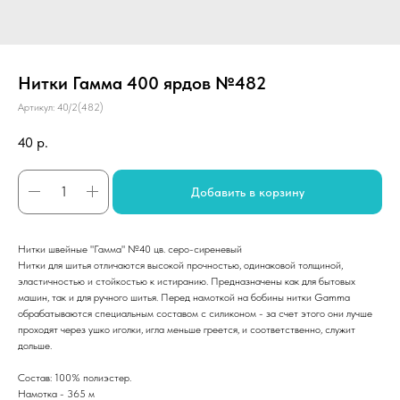
Нитки Гамма 400 ярдов №482
Артикул:
40/2(482)
40
р.
Добавить в корзину
Нитки швейные "Гамма" №40 цв. серо-сиреневый
Нитки для шитья отличаются высокой прочностью, одинаковой толщиной,
эластичностью и стойкостью к истиранию. Предназначены как для бытовых
машин, так и для ручного шитья. Перед намоткой на бобины нитки Gamma
обрабатываются специальным составом с силиконом - за счет этого они лучше
проходят через ушко иголки, игла меньше греется, и соответственно, служит
дольше.
Состав: 100% полиэстер.
Намотка - 365 м