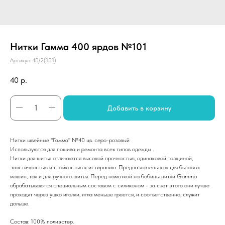
Нитки Гамма 400 ярдов №101
Артикул:
40/2(101)
40
р.
Добавить в корзину
Нитки швейные "Гамма" №40 цв. серо-розовый
Используются для пошива и ремонта всех типов одежды .
Нитки для шитья отличаются высокой прочностью, одинаковой толщиной,
эластичностью и стойкостью к истиранию. Предназначены как для бытовых
машин, так и для ручного шитья. Перед намоткой на бобины нитки Gamma
обрабатываются специальным составом с силиконом - за счет этого они лучше
проходят через ушко иголки, игла меньше греется, и соответственно, служит
дольше.
Состав: 100% полиэстер.