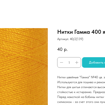
Нитки Гамма 400 
Артикул:
40/2(139)
40
р.
Добавить 
Нитки швейные "Гамма" №40 цв. 
Используются для пошива и ремон
Нитки для шитья отличаются высо
стойкостью к истиранию. Предназн
Перед намоткой на бобины нитки
силиконом - за счет этого они луч