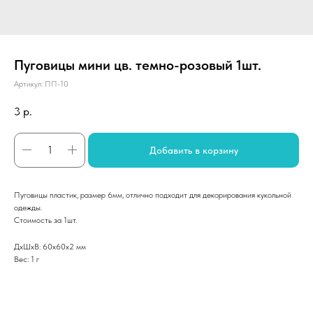
Пуговицы мини цв. темно-розовый 1шт.
Артикул:
ПП-10
3
р.
Добавить в корзину
Пуговицы пластик, размер 6мм, отлично подходит для декорирования кукольной
одежды.
Стоимость за 1шт.
ДxШxВ: 60x60x2 мм
Вес: 1 г