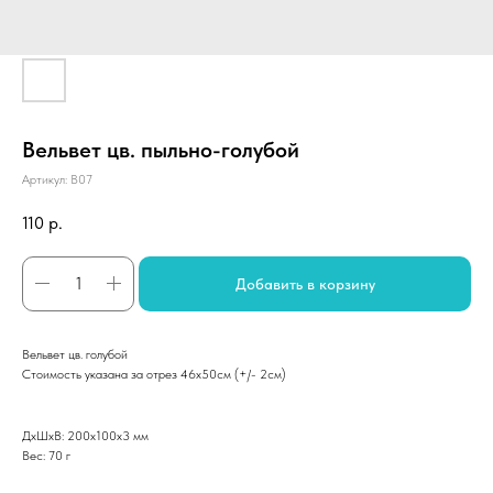
Вельвет цв. пыльно-голубой
Артикул:
B07
110
р.
Добавить в корзину
Вельвет цв. голубой
Стоимость указана за отрез 46х50см (+/- 2см)
ДxШxВ: 200x100x3 мм
Вес: 70 г