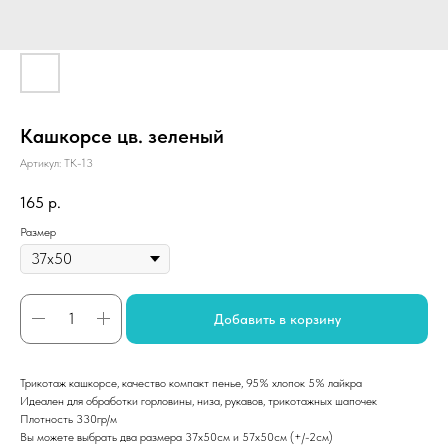
Кашкорсе цв. зеленый
Артикул:
ТК-13
165
р.
Размер
Добавить в корзину
Трикотаж кашкорсе, качество компакт пенье, 95% хлопок 5% лайкра
Идеален для обработки горловины, низа, рукавов, трикотажных шапочек
Плотность 330гр/м
Вы можете выбрать два размера 37х50см и 57х50см (+/-2см)