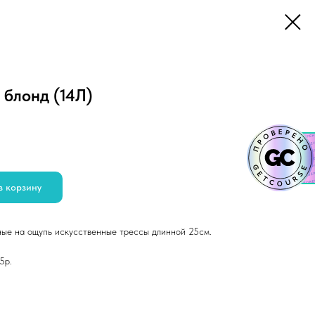
 блонд (14Л)
в корзину
ные на ощупь искусственные трессы длинной 25см.
5р.