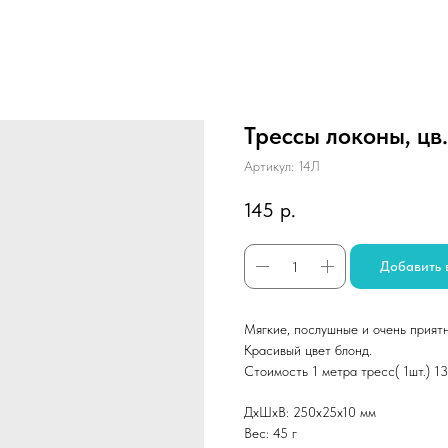
Трессы локоны, цв.
Артикул:
14Л
145
р.
Добавить 
Мягкие, послушные и очень прият
Красивый цвет блонд.
Стоимость 1 метра тресс( 1шт.) 13
ДxШxВ: 250x25x10 мм
Вес: 45 г