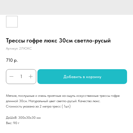
Трессы гофре люкс 30см светло-русый
Артикул:
2ЛЮКС
710
р.
Добавить в корзину
Мягкие, послушные и очень приятные на ощупь искусственные трессы гофре
длинной 30см. Натуральный цвет светло-русый. Качество люкс.
Стоимость указана за 2 метра тресс ( 1шт.)
ДxШxВ: 300x30x30 мм
Вес: 90 г