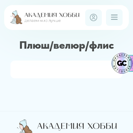
Плюш/велюр/флис
Договор оферты
Договор оферты
Политика
Политика