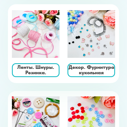
Дублерин и
Материалы для
наполнитель
обуви
Игрушки для кукол
Фетр