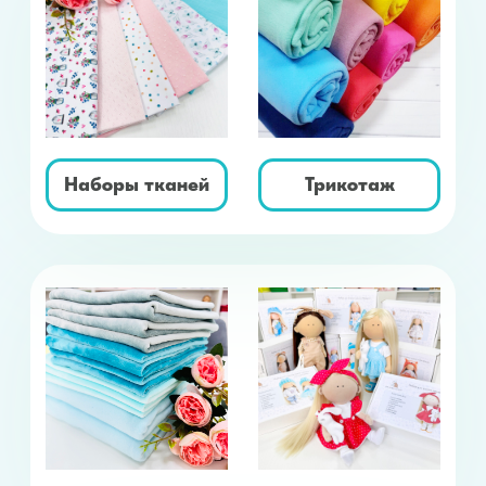
Плюш.Велюр.Флис
Наборы для шитья
Мех
Пайетки