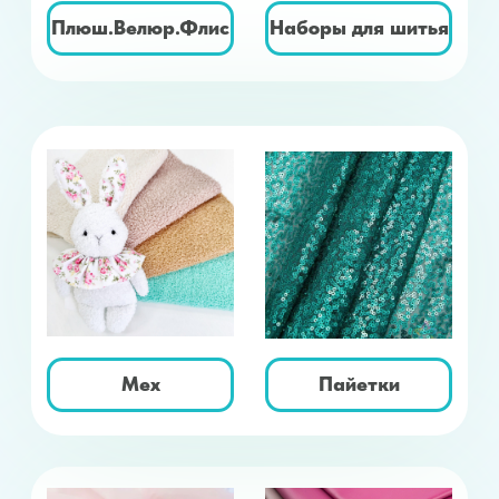
Кожа
Еврофатин
искусственная
Молнии
Нитки